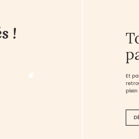
s !
T
p
Et pa
retro
plein
D